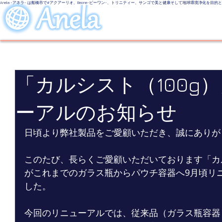
Anela -アネラ- は船橋市で#アクアーリオ、Beone-ビーワン-、トリニティー、サンゴで美と健康そして地球環境浄化を目
美しい地球
LINE UP
Even
「カルシスト（100g
ーアルのお知らせ
日頃より弊社製品をご愛顧いただき、誠にありが
このたび、長らくご愛顧いただいております「カル
がこれまでのガラス瓶からパウチ容器へ9月頃リ
した。
今回のリニューアルでは、従来品（ガラス瓶容器