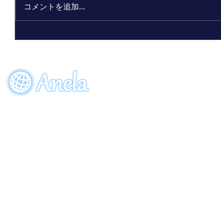
コメントを追加…
ビーワン30周年記念限定ボトル
「アクアーリオ（520mL）30th
サンクスブルー」7月7日（火）発
EVENT
ORDE
売！
参加申し込み
ご注
〒274-0064
​千葉県船橋市松が丘5-28-8
Copyright (C) 2013 