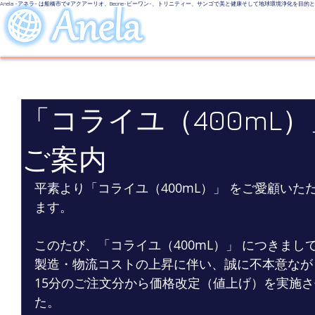
Anela -アネラ- は船橋市で#アクアーリオ、Beone-ビーワン-、トリニティー、サンゴで美と健康そして地球環境浄化を目
美しい地球
LINE UP
Even
「コライユ（400mL
ご案内
平素より「コライユ（400mL）」 をご愛顧い
ます。
このたび、「コライユ（400mL）」 につきま
製造・物流コストの上昇に伴い、誠に不本意ながら2
15分のご注文分から価格改定（値上げ）を実施
た。