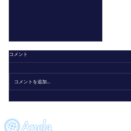
コメント
コメントを追加…
ビーワン30周年記念限定ボトル
「アクアーリオ（520mL）30th
サンクスブルー」7月7日（火）発
EVENT
ORDE
売！