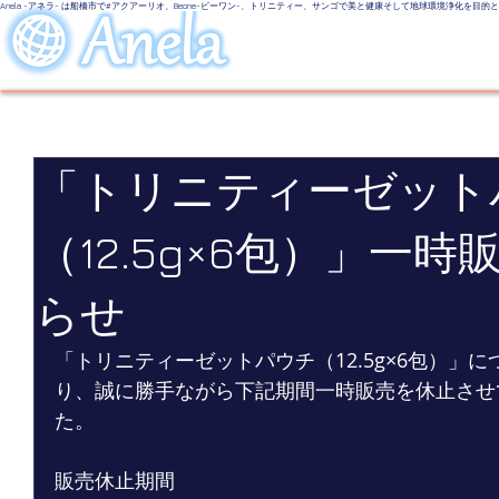
Anela -アネラ- は船橋市で#アクアーリオ、Beone-ビーワン-、トリニティー、サンゴで美と健康そして地球環境浄化を目
美しい地球
LINE UP
Even
「トリニティーゼット
（12.5g×6包）」一
らせ
「トリニティーゼットパウチ（12.5g×6包）」
り、誠に勝手ながら下記期間一時販売を休止させ
た。
販売休止期間