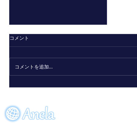
コメント
コメントを追加…
ビーワン30周年記念限定ボトル
「アクアーリオ（520mL）30th
サンクスブルー」7月7日（火）発
EVENT
ORDE
売！
参加申し込み
ご注
〒274-0064
​千葉県船橋市松が丘5-28-8