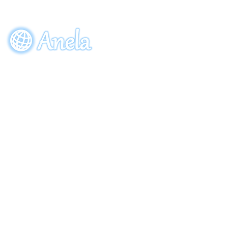
ビーワン30周年記念限定ボトル
「アクアーリオ（520mL）30th
サンクスブルー」7月7日（火）発
EVENT
ORDE
売！
参加申し込み
ご注
〒274-0064
​千葉県船橋市松が丘5-28-8
Copyright (C) 2013 