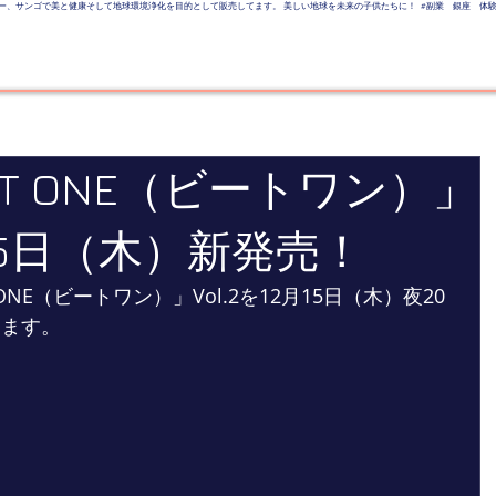
トリニティー、サンゴで美と健康そして地球環境浄化を目的として販売してます。 美しい地球を未来の子供たちに！ #副業 銀座 体験 
美しい地球を未来の子供たちへ
LINE UP
Event
SALON
Business
T ONE（ビートワン）」
2月15日（木）新発売！
NE（ビートワン）」Vol.2を12月15日（木）夜20
します。