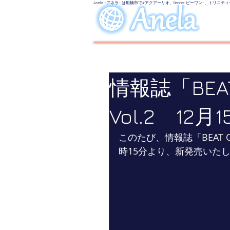
Anela -アネラ- は船橋市で#アクアーリオ、Beone-ビーワン-、
情報誌「BEA
Vol.2 1
このたび、情報誌「BEAT O
時15分より、新発売いた