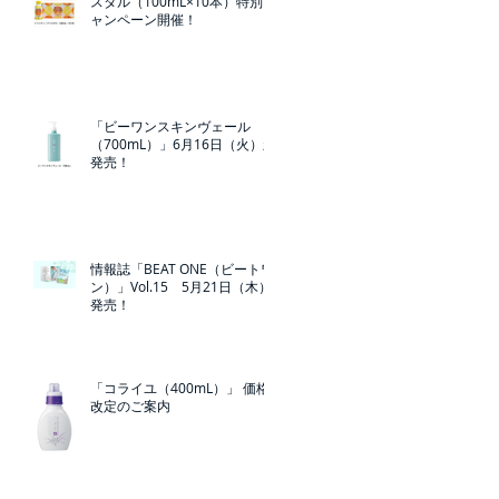
スタル（100mL×10本）特別キ
ャンペーン開催！
「ビーワンスキンヴェール
（700mL）」6月16日（火）新
発売！
情報誌「BEAT ONE（ビートワ
ン）」Vol.15 5月21日（木）
発売！
「コライユ（400mL）」 価格
改定のご案内