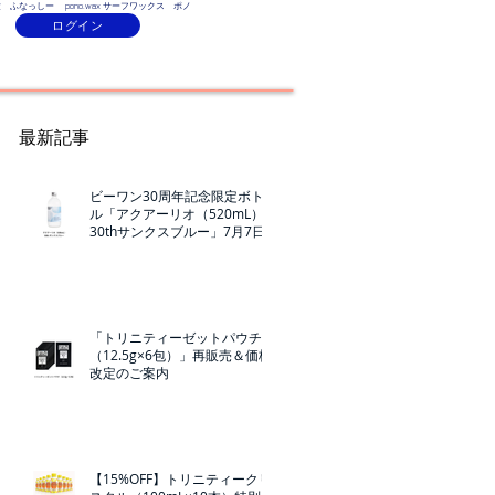
ふなっしー pono.wax サーフワックス ポノ
ログイン
Contact
最新記事
ビーワン30周年記念限定ボト
ル「アクアーリオ（520mL）
30thサンクスブルー」7月7日
（火）発売！
「トリニティーゼットパウチ
（12.5g×6包）」再販売＆価格
改定のご案内
【15%OFF】トリニティークリ