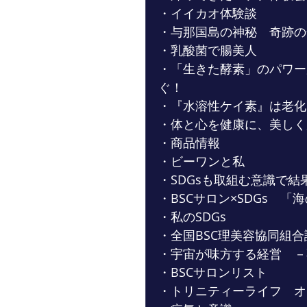
・イイカオ体験談
・与那国島の神秘　奇跡の
・乳酸菌で腸美人
・「生きた酵素」のパワー
ぐ！
・『水溶性ケイ素』は老化
・体と心を健康に、美しく
・商品情報
・ビーワンと私
・SDGsも取組む意識で結
・BSCサロン×SDGs　「
・私のSDGs
・全国BSC理美容協同組
・宇宙が味方する経営　－
・BSCサロンリスト
・トリニティーライフ　オ