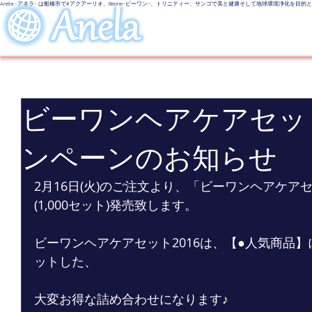
Anela -アネラ- は船橋市で#アクアーリオ、Beone-ビーワン-、トリニティー、サンゴで美と健康そして地球環境浄化を目
美しい地球
LINE UP
Even
ビーワンヘアケアセット
ンペーンのお知らせ
2月16日(火)のご注文より、「ビーワンヘアケアセ
(1,000セット)発売致します。
ビーワンヘアケアセット2016は、【●人気商品
ットした、
大変お得な詰め合わせになります♪