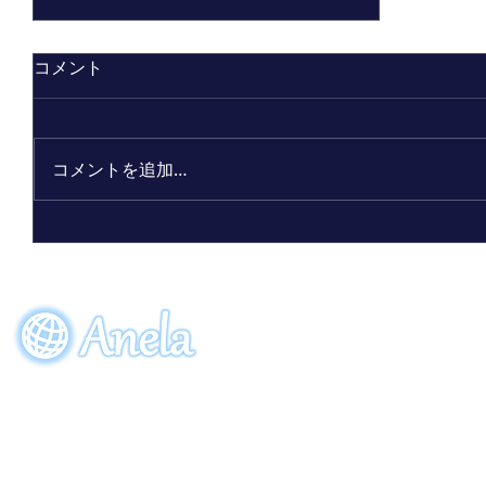
コメント
コメントを追加…
ビーワン30周年記念限定ボトル
「アクアーリオ（520mL）30th
サンクスブルー」7月7日（火）発
EVENT
ORDE
売！
参加申し込み
ご注
〒274-0064
​千葉県船橋市松が丘5-28-8