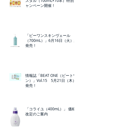
スタル（100mL×10本）特別キ
ャンペーン開催！
「ビーワンスキンヴェール
（700mL）」6月16日（火）新
発売！
情報誌「BEAT ONE（ビートワ
ン）」Vol.15 5月21日（木）
発売！
「コライユ（400mL）」 価格
改定のご案内