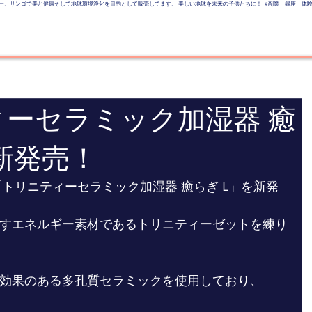
トリニティー、サンゴで美と健康そして地球環境浄化を目的として販売してます。 美しい地球を未来の子供たちに！ #副業 銀座 体験 
美しい地球を未来の子供たちへ
LINE UP
Event
SALON
Business
ーセラミック加湿器 癒
」新発売！
り「トリニティーセラミック加湿器 癒らぎ L」を新発
すエネルギー素材であるトリニティーゼットを練り
効果のある多孔質セラミックを使用しており、