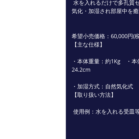
 水を入れるだけで多孔質セラミックの表面よりエネルギーが付加された水が
気化・加湿され部屋中を癒
希望小売価格：60,000円(税
【主な仕様】
・本体重量：約1Kg　・本体
24.2cm
・加湿方式：自然気化式　
【取り扱い方法】　
 使用例：水を入れる受皿