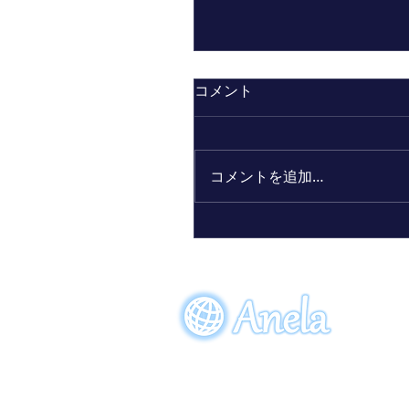
コメント
コメントを追加…
ビーワン30周年記念限定
「アクアーリオ（520mL）
サンクスブルー」7月7日
売！
〒274-0064
​千葉県船橋市松が丘5-28-8