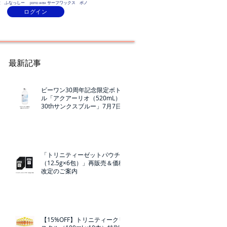
ふなっしー pono.wax サーフワックス ポノ
ログイン
Contact
最新記事
ビーワン30周年記念限定ボト
ル「アクアーリオ（520mL）
30thサンクスブルー」7月7日
（火）発売！
「トリニティーゼットパウチ
（12.5g×6包）」再販売＆価格
改定のご案内
【15%OFF】トリニティークリ