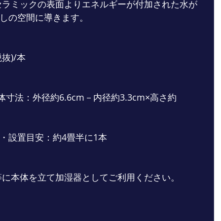
しの空間に導きます。 
抜)/本 
寸法：外径約6.6cm－内径約3.3cm×高さ約
・設置目安：約4畳半に1本　 
等に本体を立て加湿器としてご利用ください。 