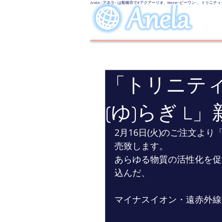
Anela -アネラ- は船橋市で#アクアーリオ、Beone-ビーワン-、
「トリニティ
(ゆ)らぎ L
2月16日(火)のご注文よ
売致します。 
あらゆる物質の活性化を促
込んだ、
マイナスイオン・遠赤外線