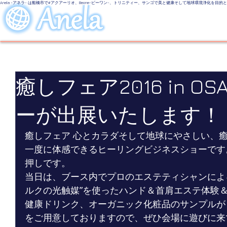
Anela -アネラ- は船橋市で#アクアーリオ、Beone-ビーワン-、トリニティー、サンゴで美と健康そして地球環境浄化を目
美しい地球
LINE UP
Even
癒しフェア2016 in O
ーが出展いたします！
癒しフェア 心とカラダそして地球にやさしい、
一度に体感できるヒーリングビジネスショーです
押しです。 
当日は、ブース内でプロのエステティシャンによる
ルクの光触媒”を使ったハンド＆首肩エステ体験
健康ドリンク、オーガニック化粧品のサンプルが
をご用意しておりますので、ぜひ会場に遊びに来て