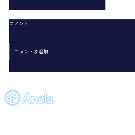
コメント
コメントを追加…
ビーワン30周年記念限定ボトル
「アクアーリオ（520mL）30th
サンクスブルー」7月7日（火）発
EVENT
ORDE
売！
参加申し込み
ご注
〒274-0064
​千葉県船橋市松が丘5-28-8