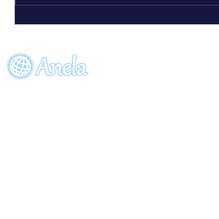
ビーワン30周年記念限定ボトル
「アクアーリオ（520mL）30th
サンクスブルー」7月7日（火）発
EVENT
ORDE
売！
参加申し込み
ご注
〒274-0064
​千葉県船橋市松が丘5-28-8
Copyright (C) 2013 