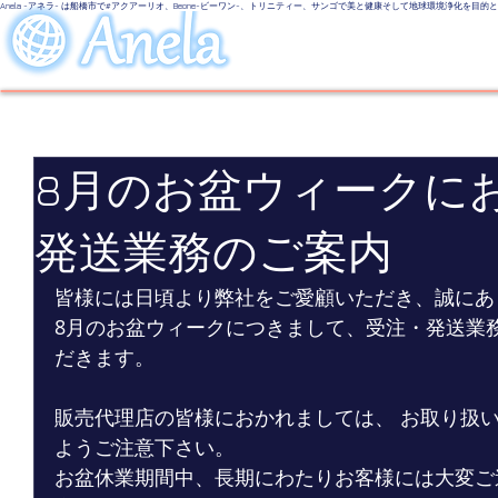
Anela -アネラ- は船橋市で#アクアーリオ、Beone-ビーワン-、トリニティー、サンゴで美と健康そして地球環境浄化を目
美しい地球
LINE UP
Even
8月のお盆ウィークに
発送業務のご案内
皆様には日頃より弊社をご愛顧いただき、誠にあ
8月のお盆ウィークにつきまして、受注・発送業
だきます。
販売代理店の皆様におかれましては、 お取り扱
ようご注意下さい。
お盆休業期間中、長期にわたりお客様には大変ご