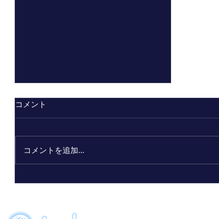
コメント
コメントを追加…
ビーワン30周年記念限定ボトル
「アクアーリオ（520mL）30th
サンクスブルー」7月7日（火）発
EVENT
ORDE