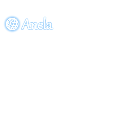
ビーワン30周年記念限定ボトル
「アクアーリオ（520mL）30th
サンクスブルー」7月7日（火）発
EVENT
ORDE
売！
参加申し込み
ご注
〒274-0064
​千葉県船橋市松が丘5-28-8
Copyright (C) 2013 