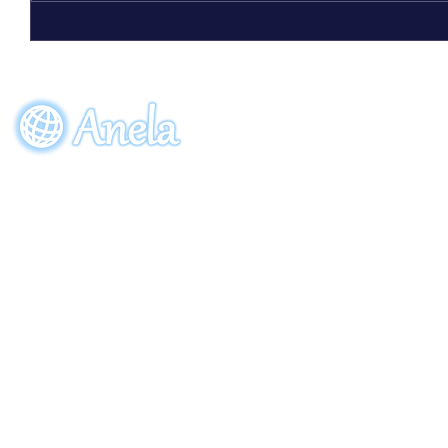
ビーワン30周年記念限定ボトル
「アクアーリオ（520mL）30th
サンクスブルー」7月7日（火）発
EVENT
ORDE
売！
参加申し込み
ご注
〒274-0064
​千葉県船橋市松が丘5-28-8
Copyright (C) 2013 