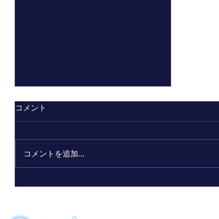
コメント
コメントを追加…
ビーワン30周年記念限定ボトル
「アクアーリオ（520mL）30th
サンクスブルー」7月7日（火）発