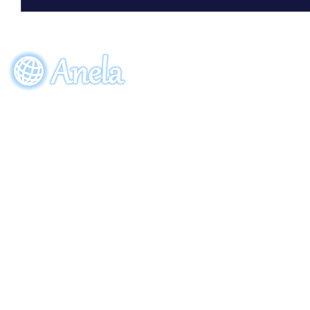
ビーワン30周年記念限定ボトル
「アクアーリオ（520mL）30th
サンクスブルー」7月7日（火）発
EVENT
ORDE
売！
参加申し込み
ご注
〒274-0064
​千葉県船橋市松が丘5-28-8
Copyright (C) 2013 