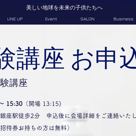
トリニティー、サンゴで美と健康そして地球環境浄化を目的として販売してます。 美しい地球を未来の子供たちに！ #副業 銀座 体験 
美しい地球を未来の子供たちへ
LINE UP
Event
SALON
Business
体験講座 お申
体験講座
 15:30
（開場 13:15)
座駅徒歩2分 申込後に会場詳細をご連絡いた
招待券お持ちの方は無料）