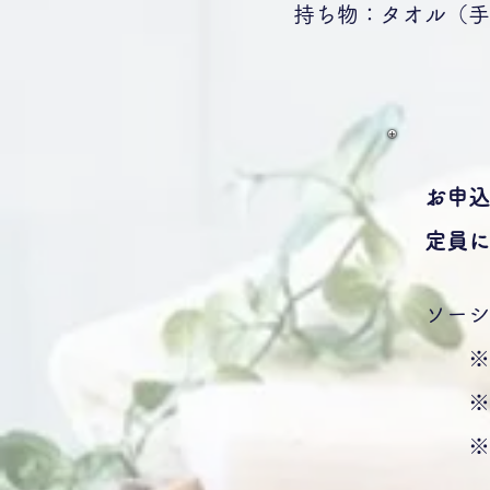
持ち物：タオル（手ぬ
お申込
​定員
ソーシ
※当
※申
※会