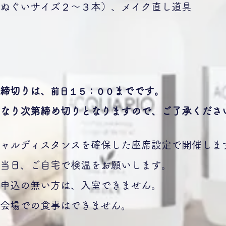
ぐいサイズ２～３本）、メイク直し道具
締切りは、
までです。
前日１５：００
になり次第締め切りとなりますので、ご了承くださ
ャルディスタンスを確保した座席設定で開催しま
日、ご自宅で検温をお願いします。
込の無い方は、入室できません。
場での食事はできません。