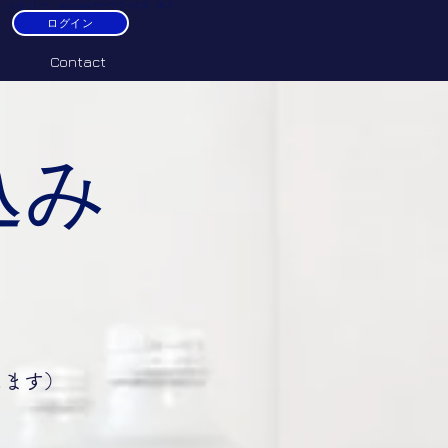
ふなっしー pono.wax サーフワックス ポノ
ログイン
Contact
込み
します）