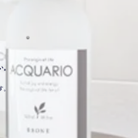
い。
す。