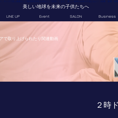
トリニティー、サンゴで美と健康そして地球環境浄化を目的として販売してます。 美しい地球を未来の子供たちに！ #副業 銀座 体験 
美しい地球を未来の子供たちへ
LINE UP
Event
SALON
Business
アで取り上げられたり関連動画
​２時