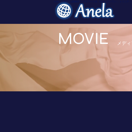
Anela -アネラ- は船橋市で#アクアーリオ、Beone-ビーワン-、
MOVIE
メディ